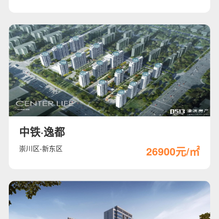
中铁·逸都
崇川区-新东区
26900元/㎡