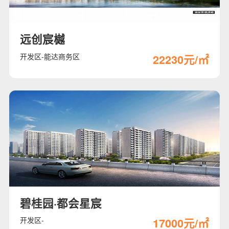
远创宸樾
开发区-能达商务区
22230元/㎡
碧桂园·都会星宸
开发区-
17000元/㎡