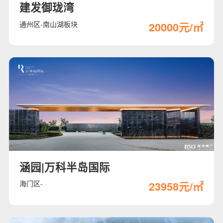
建发御珑湾
通州区-南山湖板块
20000元/㎡
涵园|万科半岛国际
海门区-
23958元/㎡