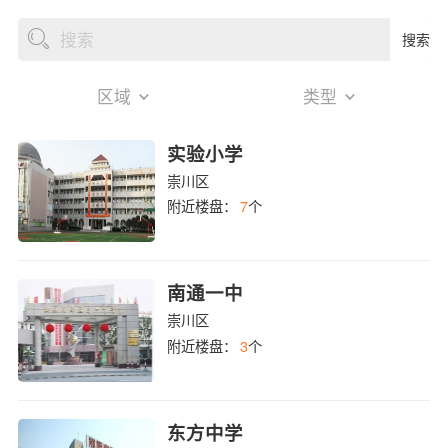
搜索
区域
类型
实验小学
崇川区
附近楼盘：
7
个
南通一中
崇川区
附近楼盘：
3
个
东方中学