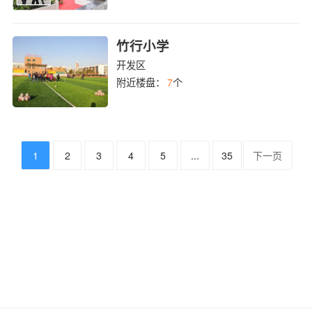
竹行小学
开发区
附近楼盘：
7
个
1
2
3
4
5
...
35
下一页