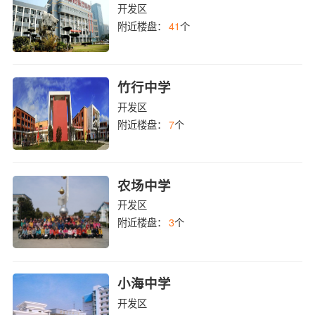
开发区
附近楼盘：
41
个
竹行中学
开发区
附近楼盘：
7
个
农场中学
开发区
附近楼盘：
3
个
小海中学
开发区