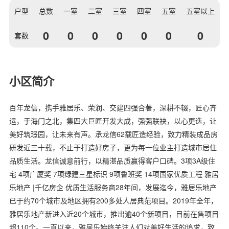
户型
总数
一室
二室
三室
四室
五室
五室以上
0
0
0
0
0
0
0
套数
小区简介
百年龙信，携手雅居乐、荣润、交建四强合著，深耕不辍，匠心齐
运，于海门之北，集四大巨匠开发大成，强强联袂，以心更迭，让
美好筑璟园，让未来有声。承龙信62载匠造经验，致力精装成品房
研发近三十载，不止于打造好房子，更为每一位业主打造城市居住
品质生活。龙信诚意前行，以精湛品质赢得客户口碑。3项3A级住
宅 4项广厦奖 7项绿建三星标识 9项鲁班奖 14项国家优质工程 雅居
乐地产 |千亿房企 优质生活服务商28年间，发展迄今，雅居乐地产
已于约70个城市及地区拥有200多处人居典范项目。2019年全年，
雅居乐地产新进入近20个城市，推出逾40个新项目，目前在售项目
超110个。一直以来，雅居乐始终关注人们对美好生活的追求，致