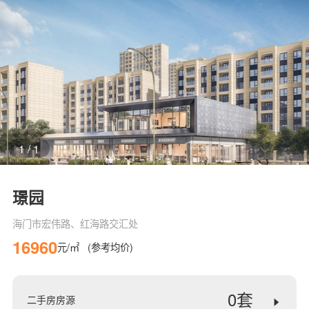
1
/
1
璟园
海门市宏伟路、红海路交汇处
16960
元/㎡
(参考均价)
0套
二手房房源