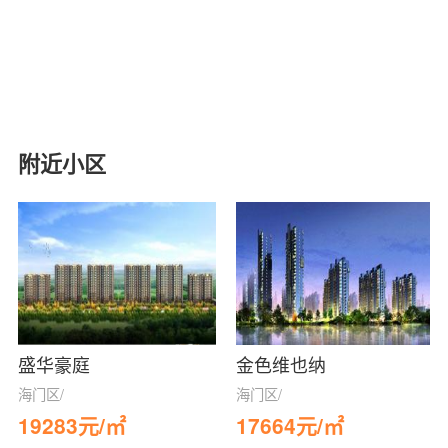
附近小区
盛华豪庭
金色维也纳
海门区/
海门区/
19283元/㎡
17664元/㎡