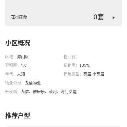
0套
在租房源
小区概况
区域：
海门区
物业费：
容积率：
1.8
绿化率：
≥35%
年代：
未知
建筑类型：
高层,小高层
物业公司：
龙信物业
开发商：
龙信、雅居乐、荣润、海门交建
推荐户型