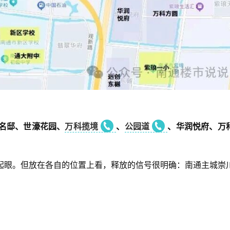
名邸、世濠花园、
万科揽境
、
公园道
、华润悦府、万
起眼。但放在各自的位置上看，释放的信号很明确：南通主城
崇