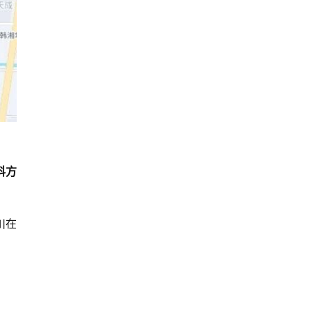
科方
川在