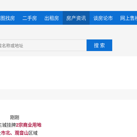
地图找房
二手房
出租房
房产资讯
谈房论市
网上售
搜 索
.
刚刚
主城挂牌
2宗商业用地
及
市北、观音山
区域