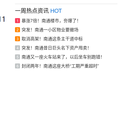
一周热点资讯
HOT
暴涨7倍！南通楼市，夯爆了！
1
突发！南通一小区物业要撤场
2
取消高架！南通这条主干道中标
3
突发！南通昔日巨头名下资产甩卖！
4
南通又一座火车站来了，以后坐车别跑错！
5
封闭两年！南通这座大桥“工期严重超时”
6