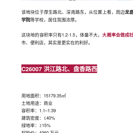
该地块位于厚生路北、深南路东，
从位置上看，周边
龙
学院
等学校，
居住氛围浓厚。
这块地的容积率只有1.2-1.5，体量不大，
大概率会做成
市、便利店，其实是更实在的利好。
C26007 洪江路北、盘香路西
用地面积：
15179.35㎡
土地用途：商业
容积率：
1.1–1.39
建筑密度：≤40%
绿地率：≥15%
起始价：
4360 万元