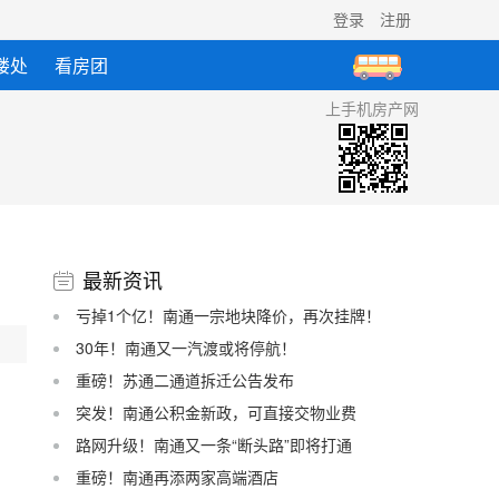
登录
注册
楼处
看房团
上手机房产网
最新资讯
亏掉1个亿！南通一宗地块降价，再次挂牌！
30年！南通又一汽渡或将停航！
重磅！苏通二通道拆迁公告发布
突发！南通公积金新政，可直接交物业费
路网升级！南通又一条“断头路”即将打通
重磅！南通再添两家高端酒店