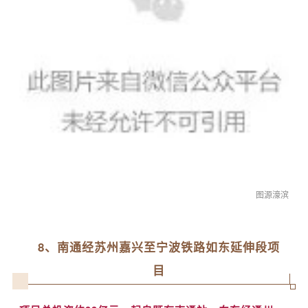
图源濠滨
8、
南通经苏州嘉兴至宁波铁路如东延伸段项
目