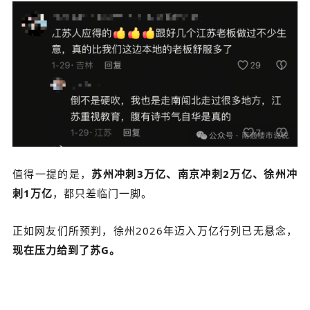
值得一提的是，
苏州冲刺
3
万亿、南京
冲刺
2
万亿、徐州冲
刺
1
万亿
，都只差临门一脚
。
正如网友们所预判，徐州
2026
年
迈入万亿行列已无悬念，
现在
压力
给到了
苏
G
。