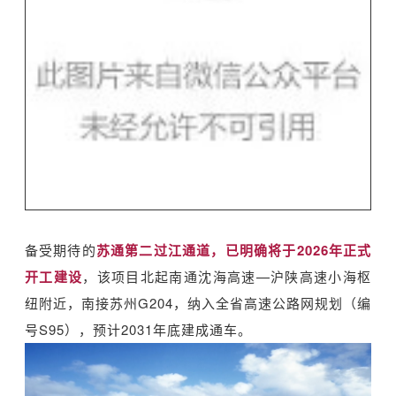
备受期待的
苏通第二过江通道，已明确将于2026年正式
开工建设
，该项目北起南通沈海高速—沪陕高速小海枢
纽附近，南接苏州G204，纳入全省高速公路网规划（编
号S95），预计2031年底建成通车。