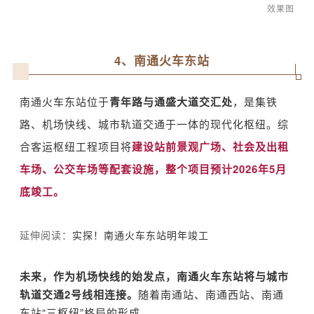
效果图
4、
南通火车东站
南通火车东站位于
青年路与通盛大道交汇处
，是集铁
路、机场快线、城市轨道交通于一体的现代化枢纽。综
合客运枢纽工程项目将
建设站前景观广场、社会及出租
车场、公交车场等配套设施，整个项目预计
2026
年
5
月
底竣工。
延
伸阅读：
实探！南通火车东站明年竣工
未来，作为机场快线的始发点，南通火车东站将与城市
轨道交通2号线相连接。
随着南通站、南通西站、南通
东站“三枢纽”格局的形成。