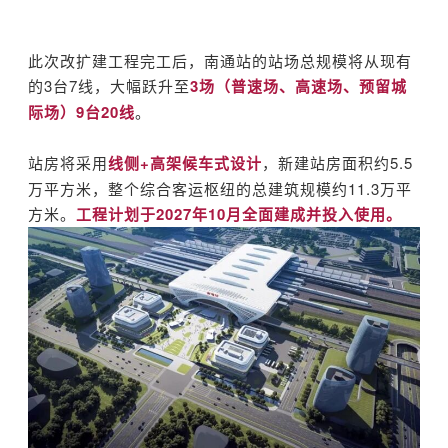
此次改扩建工程完工后，南通站的站场总规模将从现有
的3台7线，大幅跃升至
3场（普速场、高速场、预留城
际场）9台20线
。
站房将采用
线侧+高架候车式设计
，新建站房面积约5.5
万平方米，整个综合客运枢纽的总建筑规模约11.3万平
方米。
工程计划于2027年10月全面建成并投入使用。