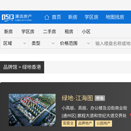
首页
新房
学区房
地图找房
新房
学区房
二手房
租房
小区
区域
类型
价格范围
品牌馆 > 绿地香港
绿地·江海图
小高层、高层、办公楼及沿街商业街
[通州区] 鹏程大道和世纪大道交界处
配套全
品牌地产
公园地产