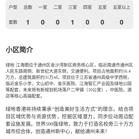
户型
总数
一室
二室
三室
四室
五室
五室以上
1
0
0
1
0
0
0
套数
小区简介
绿地·江海图
位于通州区金沙湾新区商务核心区，临近南通市通州区
人民东路南侧、新世纪大道东侧，交通便利。项目占地面积约16.4
万方，总建筑面积约31万㎡。项目位于江苏省通州高级中学西侧，
临近金乐小学，文山初中、金乐医院、江海智汇产业园及绿地公园
等配套，未来将有新规划机场落户二甲镇（10公里），中医院，酒
店等核心高端配套。
绿地香港将持续秉承“创造美好生活方式”的理念，结合项
目区域优势与资源优势，挖掘区域潜力，同步拉动周边配
套设施发展。世界500强绿地，致力于打造名校旁三十万方
城市综合体，创造通州新中心，献给通州未来！