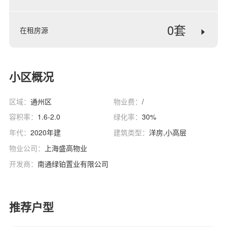
0套
在租房源
小区概况
区域：
通州区
物业费：
/
容积率：
1.6-2.0
绿化率：
30%
年代：
2020年建
建筑类型：
洋房,小高层
物业公司：
上海盛高物业
开发商：
南通绿铂置业有限公司
推荐户型