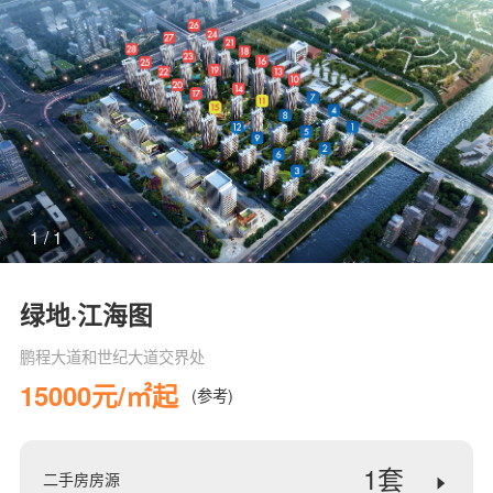
1
/
1
绿地·江海图
鹏程大道和世纪大道交界处
15000元/㎡起
(参考)
1套
二手房房源