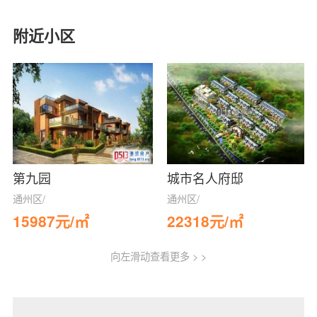
附近小区
第九园
城市名人府邸
通州区/
通州区/
15987元/㎡
22318元/㎡
向左滑动查看更多 > >