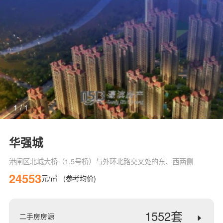
1
/
1
华强城
港闸区北城大桥（1.5号桥）与外环北路交叉处的东、西两侧
24553
元/㎡
(参考均价)
1552套
二手房房源