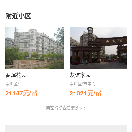
附近小区
春晖花园
友谊家园
崇川区/
崇川区/市中心
21147元/㎡
21021元/㎡
向左滑动查看更多 > >