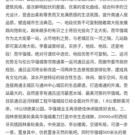
建筑风格，层次鲜明起伏的屋面，优美的变化曲线，结合科学的泛
光设计，营造出柔和尊贵而又充满质感的生活氛围，提升南通人居
品质，塑造城市生活典范。一、地段优势不可复制随着南大街发展
趋向饱和化，越来越多的有识之士将目光投向了北大街。而华强城
作为北大街第一站，占尽地利之势，与老城区仅一河之隔，几站路
即可直达南大街。李嘉诚曾经说，买房子，地段、地段、还是地
段！而华强城，绝对可谓优中选优，地段优势不可复制。二、运河
优势无与伦比华强城南邻南通第一运河通吕运河，而据市委市政府
规划，通吕运河将全新改造一河两岸生态景观旅游绿化带，建成具
有文化内涵、滨水开放特征的综合性生态、休闲、娱乐空间，形成
连接南通主城区与通州中心城区的生态廊道，打造南通的外滩。受
益最大的，自然是享有通吕运河最宽水域、最美河景的华强城。而
目前通吕运河绿廊工程华强城段已经全面对外开放，1.8公里醉美河
岸，18公顷绝美公园，华强城业主再添绝佳休闲锻炼好去处。三、
园林景观美轮美奂华强城着力打造中央生态绿肺，20000㎡的西班
牙风情园林美轮美奂，中央湖泊、亭台楼阁，交错布局，可谓一步
一景，置身其中，仿若置身天然的氧吧。同时华强城500米长的景