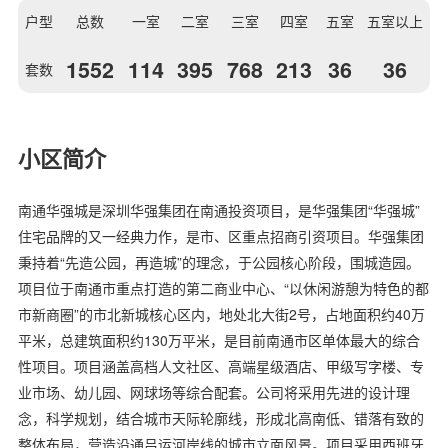
户型
总数
一室
二室
三室
四室
五室
五室以上
1552
114
395
768
213
36
36
套数
小区简介
南通华强城是深圳华强集团在南通投资项目，是华强集团“华强城”
住宅品牌的又一经典力作，是市、区重点招商引资项目。华强集团
秉持着“先造公园，再造城”的理念，于公园核心阶段，围城造园。
项目位于南通市重点打造的第二商业中心、“以休闲游憩为特色的都
市新商圈”的市北新城核心区内，地处北大街2号，占地面积约40万
平米，总建筑面积约130万平米，是目前南通市区单体最大的综合
性项目。项目涵盖高档人文社区、高端星级酒店、甲级写字楼、专
业市场、幼儿园、网球场等综合配套。公司将采用先进的设计理
念，科学规划，结合城市天际轮廓线，形成北高南低、错落有致的
整体布局，营造沿通吕运河岸线的城市立面风景。项目采用西班牙