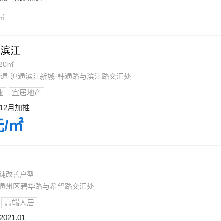
/㎡
纪滨江
20㎡
·南通·沪通滨江新城·韩通路与滨江路交汇处
业
宜居地产
12月加推
元/㎡
望
的纯改善户型
通市通州区碧华路与希望路交汇处
高端人居
021.01