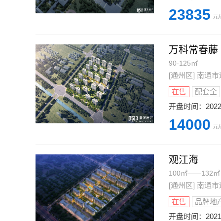
23835
元
万科常春藤
90-125㎡
[通州区] 南
在售
配套全
开盘时间：
2022
14000
元
观江海
100㎡——132㎡
[通州区] 南
在售
品牌地
开盘时间：
202