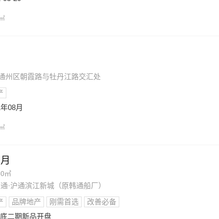
/㎡
通市通州区朝霞路与牡丹江路交汇处
产
1年08月
/㎡
明月
30㎡
·南通·沪通滨江新城（原韩通船厂）
产
品牌地产
刚需首选
改善必备
月底二期新品开盘