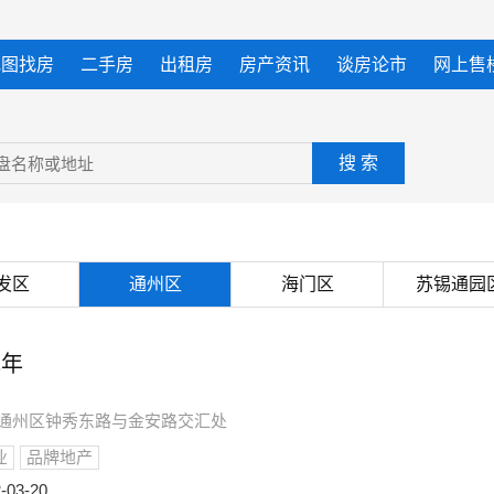
地图找房
二手房
出租房
房产资讯
谈房论市
网上售
搜 索
发区
通州区
海门区
苏锡通园
光年
通市通州区钟秀东路与金安路交汇处
业
品牌地产
-03-20