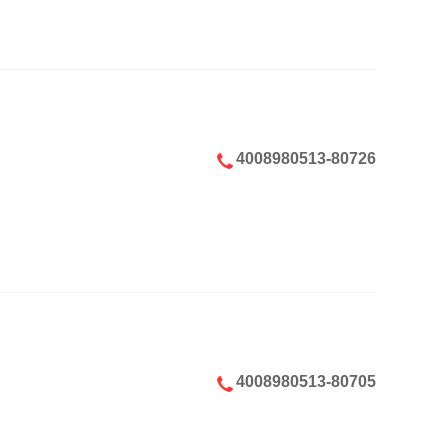
4008980513-80726
4008980513-80705