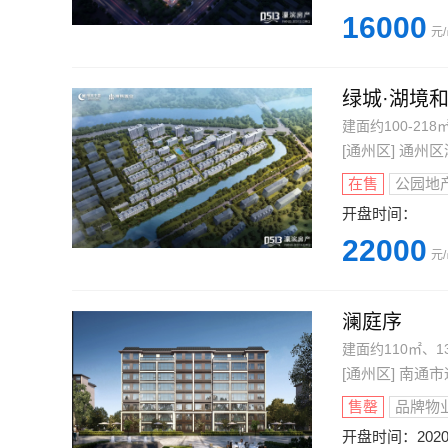
16000
元
绿城·湖境
建面约100-218
[通州区] 通
在售
公园地
开盘时间：
22000
元
澜庭序
建面约110㎡、1
[通州区] 南通
售罄
品牌物
开盘时间：
202