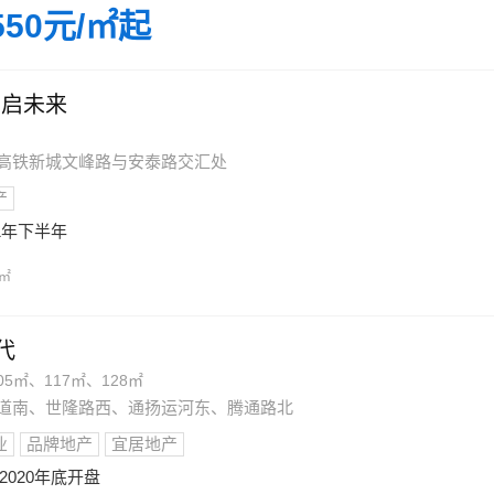
550元/㎡起
潮启未来
通市高铁新城文峰路与安泰路交汇处
产
21年下半年
/㎡
代
05㎡、117㎡、128㎡
迪大道南、世隆路西、通扬运河东、腾通路北
业
品牌地产
宜居地产
2020年底开盘