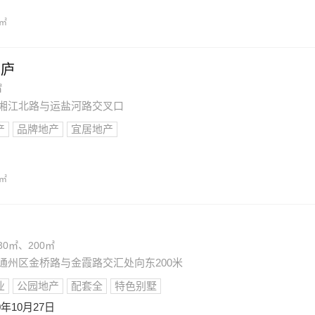
/㎡
和庐
㎡
州区湘江北路与运盐河路交叉口
产
品牌地产
宜居地产
/㎡
30㎡、200㎡
市通州区金桥路与金霞路交汇处向东200米
业
公园地产
配套全
特色别墅
0年10月27日