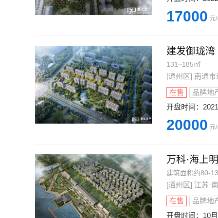
17000
元
建发御珑湾
131~185㎡
[通州区] 南
在售
品牌地
开盘时间：
202
20000
元
万科·海上
建筑面积约80-1
[通州区] 江苏
在售
品牌地
开盘时间：
10