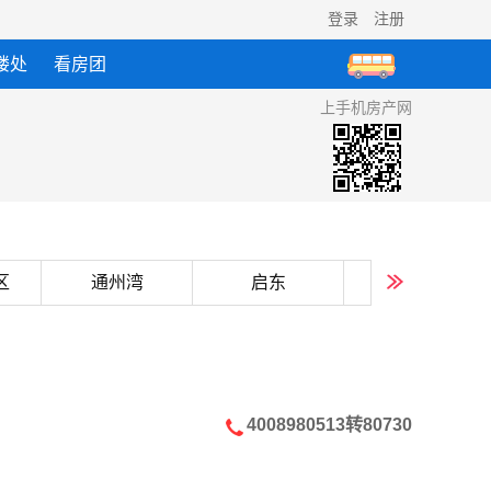
登录
注册
楼处
看房团
上手机房产网
区
通州湾
启东
海安
4008980513转80730