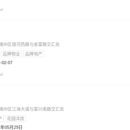
/㎡
通市通州区银河西路与金富路交汇处
品牌物业
品牌地产
-02-07
/㎡
通市通州区江海大道与富兴南路交汇处
产
花园洋房
1年05月29日