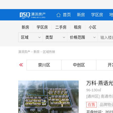
首页
新房
学区房
新房
学区房
二手房
租房
小区
区域
类型
价格范围
濠滨房产
>
新房
>
区域热销
崇川区
中创区
开
万科·燕语
96-130㎡
[通州区] 南
在售
品牌物
开盘时间：
2022