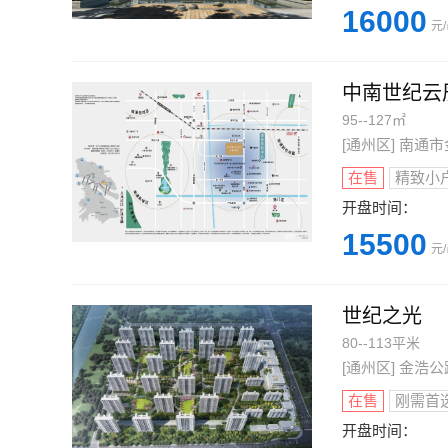
16000
元
中南世纪云
95--127㎡
[通州区] 南
在售
精致小
开盘时间：
15500
元
世纪之光
80--113平米
[通州区] 金浩
在售
刚需首
开盘时间：