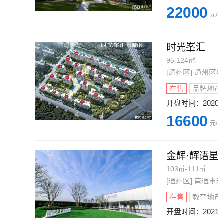
22000
元
时光峯汇
95-124㎡
[通州区] 通州
在售
品牌地
开盘时间：
2020
16600
元
金辉·辉语
103㎡-111㎡
[通州区] 南
在售
教育地
开盘时间：
202