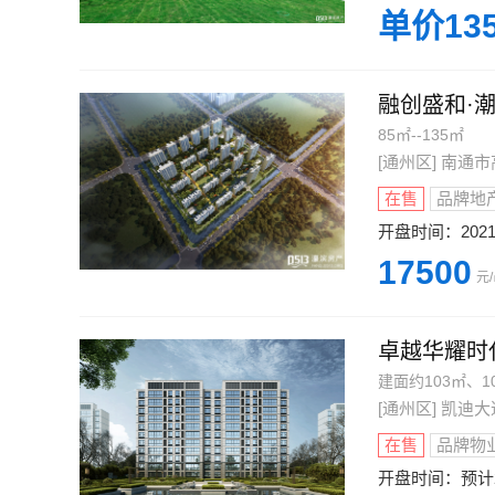
单价13
融创盛和·
85㎡--135㎡
[通州区] 南
在售
品牌地
开盘时间：
20
17500
元
卓越华耀时
建面约103㎡、1
[通州区] 凯
在售
品牌物
开盘时间：
预计