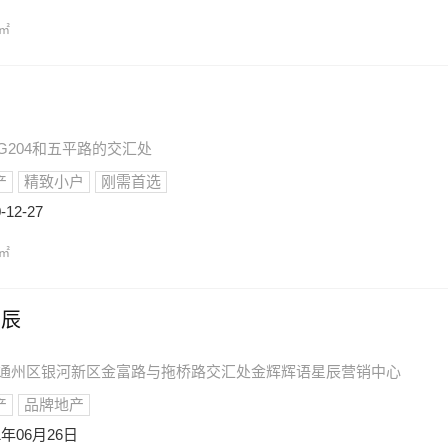
/㎡
区G204和五平路的交汇处
产
精致小户
刚需首选
-12-27
/㎡
星辰
通市通州区银河新区金富路与拖桥路交汇处金辉辉语星辰营销中心
产
品牌地产
1年06月26日