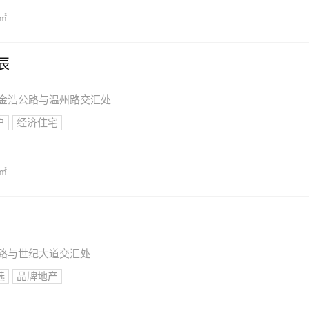
/㎡
辰
通市金浩公路与温州路交汇处
户
经济住宅
/㎡
公路与世纪大道交汇处
选
品牌地产