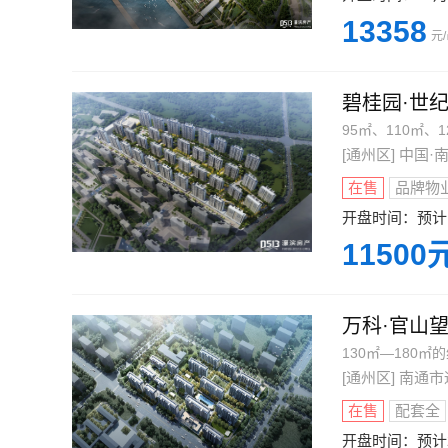
13358
元
碧桂园·世
95㎡、110㎡、1
[通州区] 中国
在售
品牌物
开盘时间：
预计
11500
万科·官山
130㎡—180㎡
[通州区] 南
在售
配套全
开盘时间：
预计2