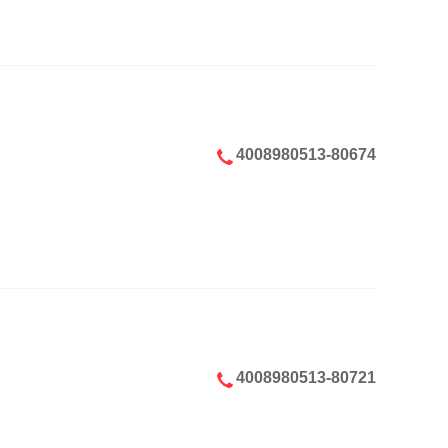
4008980513-80674
4008980513-80721