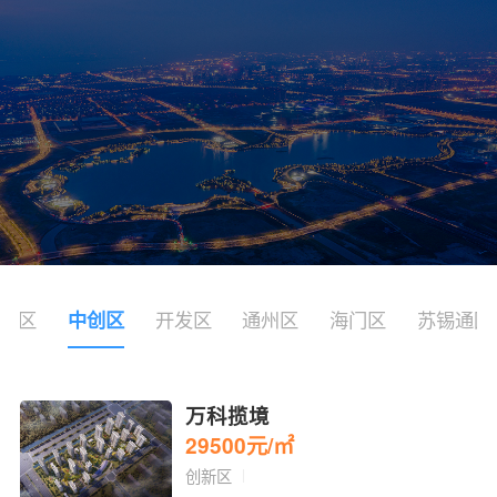
川区
开发区
通州区
海门区
苏锡通园
中创区
万科揽境
29500元/㎡
创新区